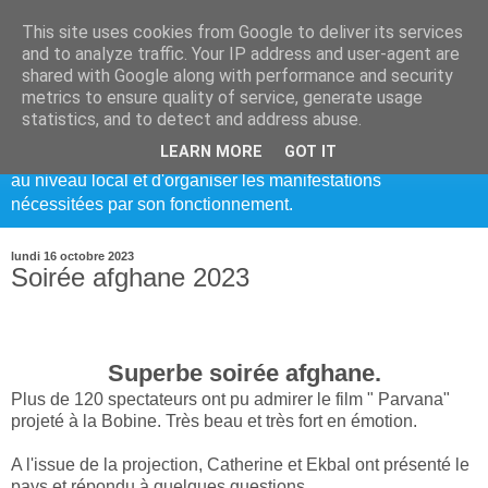
This site uses cookies from Google to deliver its services
Bréal Solidarité
and to analyze traffic. Your IP address and user-agent are
shared with Google along with performance and security
metrics to ensure quality of service, generate usage
Cette association crée en 1979, sans option politique ni
statistics, and to detect and address abuse.
confessionnelle, a pour but de faire fonctionner le centre
LEARN MORE
GOT IT
nutritionnel de Goundam au Mali, de participer à la solidarité
au niveau local et d'organiser les manifestations
nécessitées par son fonctionnement.
lundi 16 octobre 2023
Soirée afghane 2023
Superbe soirée afghane.
Plus de 120 spectateurs ont pu admirer le film " Parvana"
projeté à la Bobine. Très beau et très fort en émotion.
A l'issue de la projection, Catherine et Ekbal ont présenté le
pays et répondu à quelques questions.