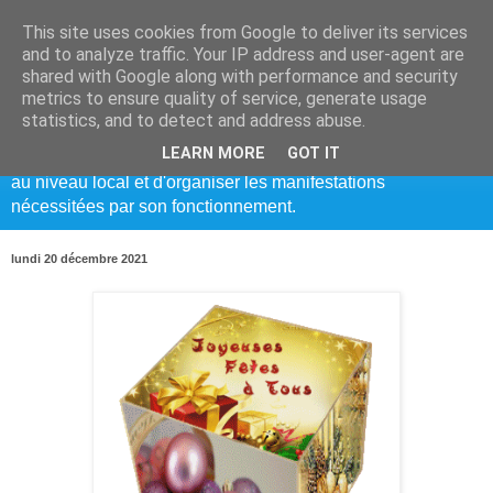
This site uses cookies from Google to deliver its services
Bréal Solidarité
and to analyze traffic. Your IP address and user-agent are
shared with Google along with performance and security
metrics to ensure quality of service, generate usage
Cette association crée en 1979, sans option politique ni
statistics, and to detect and address abuse.
confessionnelle, a pour but de faire fonctionner le centre
LEARN MORE
GOT IT
nutritionnel de Goundam au Mali, de participer à la solidarité
au niveau local et d'organiser les manifestations
nécessitées par son fonctionnement.
lundi 20 décembre 2021