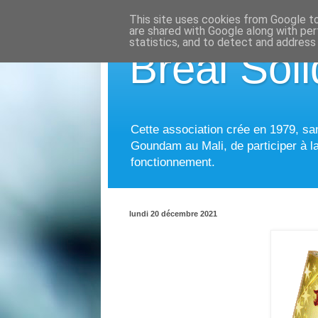
This site uses cookies from Google to 
are shared with Google along with per
statistics, and to detect and address
Bréal Soli
Cette association crée en 1979, sans
Goundam au Mali, de participer à la
fonctionnement.
lundi 20 décembre 2021