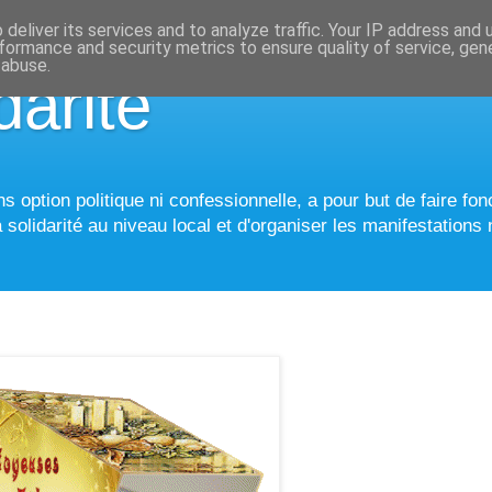
deliver its services and to analyze traffic. Your IP address and
formance and security metrics to ensure quality of service, ge
 abuse.
darité
 option politique ni confessionnelle, a pour but de faire fonc
 solidarité au niveau local et d'organiser les manifestations