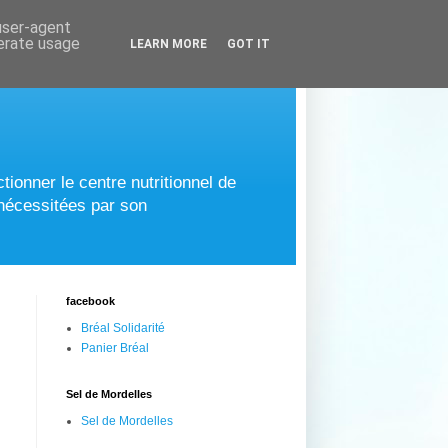
 user-agent
nerate usage
LEARN MORE
GOT IT
tionner le centre nutritionnel de
 nécessitées par son
facebook
Bréal Solidarité
Panier Bréal
Sel de Mordelles
Sel de Mordelles