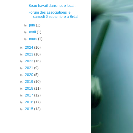
Beau travail dans notre local.
Forum des associations le
samedi 6 septembre à Bréal
►
juin
(1)
►
avril
(1)
n
►
mars
(1)
►
2024
(10)
►
2023
(10)
►
2022
(16)
►
2021
(9)
►
2020
(5)
►
2019
(10)
►
2018
(11)
►
2017
(12)
►
2016
(17)
►
2015
(13)