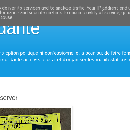
deliver its services and to analyze traffic. Your IP address and
formance and security metrics to ensure quality of service, ge
 abuse.
darité
 option politique ni confessionnelle, a pour but de faire fonc
 solidarité au niveau local et d'organiser les manifestations
server