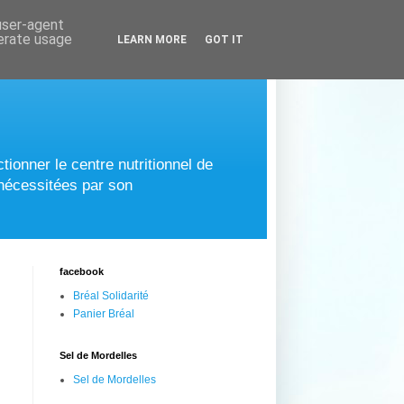
 user-agent
nerate usage
LEARN MORE
GOT IT
tionner le centre nutritionnel de
 nécessitées par son
facebook
Bréal Solidarité
Panier Bréal
Sel de Mordelles
Sel de Mordelles