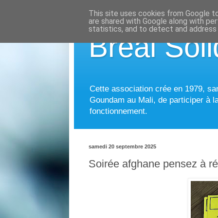
This site uses cookies from Google to 
are shared with Google along with per
statistics, and to detect and address
Bréal Soli
Cette association crée en 1979, sans
Goundam au Mali, de participer à la
fonctionnement.
samedi 20 septembre 2025
Soirée afghane pensez à ré